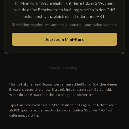
Im Mini-Kurs "Wechseljahr light" lernst du in 2 Wochen,
wie du deine Beschwerden im Alltag wirklich in den Griff
bekommst, ganz gleich ob mit oder ohne HRT.
🌸 Frühlingsangebot · 29,- anstatt
39,-
· Sofortzugang · Keine Abo-Falle
Jetzt zum Mini-Kurs
lowmans-coaching.de
* Deine Häkchen und Notizen werden ausschließlich im Speicher deines
Browsers gespeichert (localStorage). Sie verlassen dein Gerät nicht.
Wenn du den Browser-Cache löschst, gehen sie verloren.
Tipp: Damit das nicht passiert, kannst du deine Fragen und Notizen oben
als PDF speichern oder ausdrucken — der Button "Drucken / PDF" ist
dafür genau richtig.